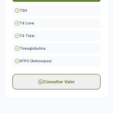
TSH
T4 Livre
T4 Total
Tireoglobulina
ATPO (Anticorpos)
Consultar Valor