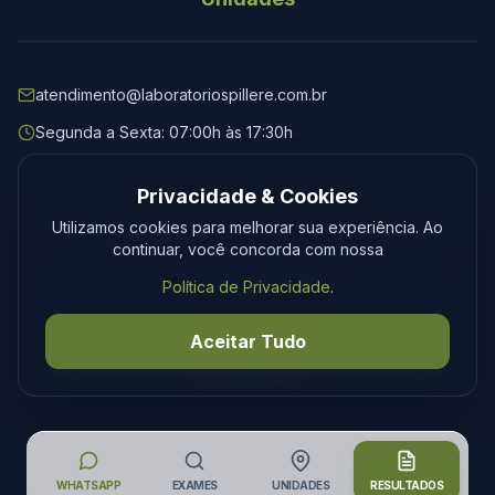
atendimento@laboratoriospillere.com.br
Segunda a Sexta: 07:00h às 17:30h
Privacidade & Cookies
Utilizamos cookies para melhorar sua experiência. Ao
© 2026 Laboratório Spillere. Todos os direitos reservados.
continuar, você concorda com nossa
Privacidade
Termos
Política de Privacidade
.
Desenvolvimento
Tecmedia
Aceitar Tudo
WHATSAPP
EXAMES
UNIDADES
RESULTADOS