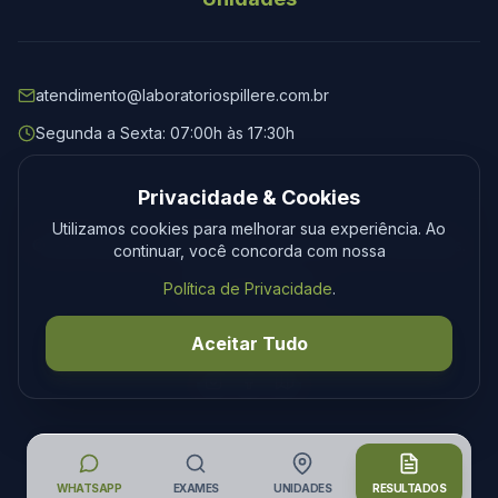
atendimento@laboratoriospillere.com.br
Segunda a Sexta: 07:00h às 17:30h
Privacidade & Cookies
Utilizamos cookies para melhorar sua experiência. Ao
© 2026 Laboratório Spillere. Todos os direitos reservados.
continuar, você concorda com nossa
Privacidade
Termos
Política de Privacidade
.
Desenvolvimento
Tecmedia
Aceitar Tudo
WHATSAPP
EXAMES
UNIDADES
RESULTADOS