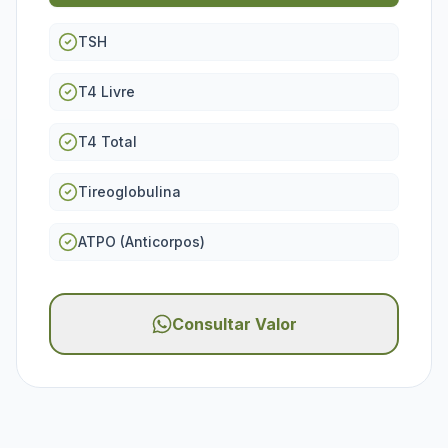
TSH
T4 Livre
T4 Total
Tireoglobulina
ATPO (Anticorpos)
Consultar Valor