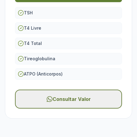
TSH
T4 Livre
T4 Total
Tireoglobulina
ATPO (Anticorpos)
Consultar Valor