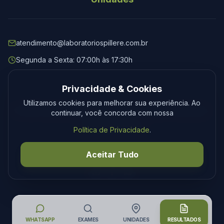
atendimento@laboratoriospillere.com.br
Segunda a Sexta: 07:00h às 17:30h
Privacidade & Cookies
Utilizamos cookies para melhorar sua experiência. Ao
© 2026 Laboratório Spillere. Todos os direitos reservados.
continuar, você concorda com nossa
Privacidade
Termos
Política de Privacidade
.
Desenvolvimento
Tecmedia
Aceitar Tudo
WHATSAPP
EXAMES
UNIDADES
RESULTADOS