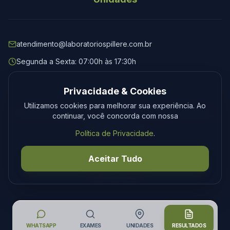
atendimento@laboratoriospillere.com.br
Segunda a Sexta: 07:00h às 17:30h
Privacidade & Cookies
Utilizamos cookies para melhorar sua experiência. Ao
© 2026 Laboratório Spillere. Todos os direitos reservados.
continuar, você concorda com nossa
Privacidade
Termos
Política de Privacidade
.
Desenvolvimento
Tecmedia
Aceitar Tudo
WHATSAPP
EXAMES
UNIDADES
RESULTADOS