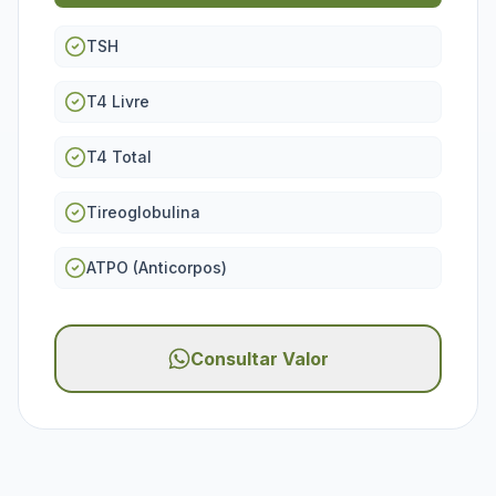
TSH
T4 Livre
T4 Total
Tireoglobulina
ATPO (Anticorpos)
Consultar Valor