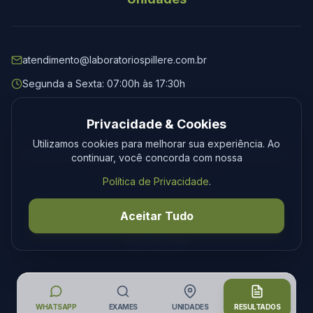
atendimento@laboratoriospillere.com.br
Segunda a Sexta: 07:00h às 17:30h
Privacidade & Cookies
Utilizamos cookies para melhorar sua experiência. Ao
© 2026 Laboratório Spillere. Todos os direitos reservados.
continuar, você concorda com nossa
Privacidade
Termos
Política de Privacidade
.
Desenvolvimento
Tecmedia
Aceitar Tudo
WHATSAPP
EXAMES
UNIDADES
RESULTADOS