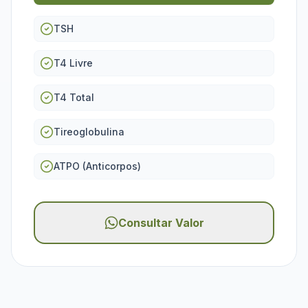
TSH
T4 Livre
T4 Total
Tireoglobulina
ATPO (Anticorpos)
Consultar Valor