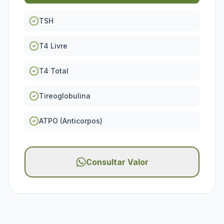
TSH
T4 Livre
T4 Total
Tireoglobulina
ATPO (Anticorpos)
Consultar Valor