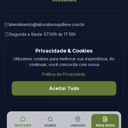
atendimento@laboratoriospillere.com.br
Segunda a Sexta: 07:00h às 17:30h
Privacidade & Cookies
Utilizamos cookies para melhorar sua experiência. Ao
© 2026 Laboratório Spillere. Todos os direitos reservados.
continuar, você concorda com nossa
Privacidade
Termos
Política de Privacidade
.
Desenvolvimento
Tecmedia
Aceitar Tudo
WHATSAPP
EXAMES
UNIDADES
RESULTADOS