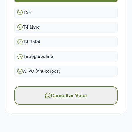
TSH
T4 Livre
T4 Total
Tireoglobulina
ATPO (Anticorpos)
Consultar Valor