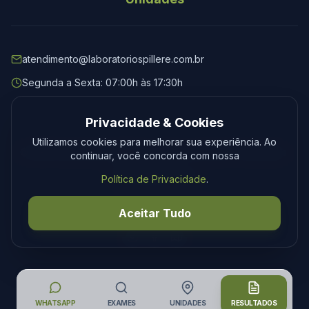
atendimento@laboratoriospillere.com.br
Segunda a Sexta: 07:00h às 17:30h
Privacidade & Cookies
Utilizamos cookies para melhorar sua experiência. Ao
© 2026 Laboratório Spillere. Todos os direitos reservados.
continuar, você concorda com nossa
Privacidade
Termos
Política de Privacidade
.
Desenvolvimento
Tecmedia
Aceitar Tudo
WHATSAPP
EXAMES
UNIDADES
RESULTADOS