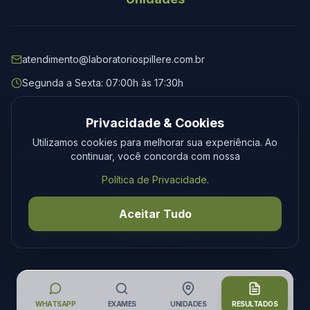
atendimento@laboratoriospillere.com.br
Segunda a Sexta: 07:00h às 17:30h
Privacidade & Cookies
Utilizamos cookies para melhorar sua experiência. Ao
© 2026 Laboratório Spillere. Todos os direitos reservados.
continuar, você concorda com nossa
Privacidade
Termos
Política de Privacidade
.
Desenvolvimento
Tecmedia
Aceitar Tudo
WHATSAPP
EXAMES
UNIDADES
RESULTADOS