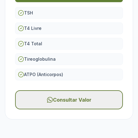
TSH
T4 Livre
T4 Total
Tireoglobulina
ATPO (Anticorpos)
Consultar Valor