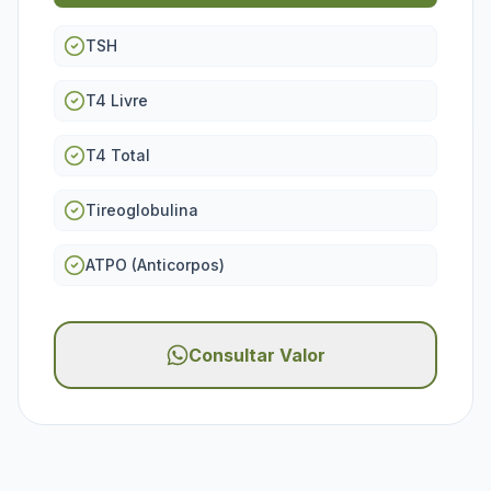
TSH
T4 Livre
T4 Total
Tireoglobulina
ATPO (Anticorpos)
Consultar Valor