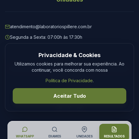
atendimento@laboratoriospillere.com.br
Segunda a Sexta: 07:00h às 17:30h
Privacidade & Cookies
Utilizamos cookies para melhorar sua experiência. Ao
© 2026 Laboratório Spillere. Todos os direitos reservados.
continuar, você concorda com nossa
Privacidade
Termos
Política de Privacidade
.
Desenvolvimento
Tecmedia
Aceitar Tudo
WHATSAPP
EXAMES
UNIDADES
RESULTADOS