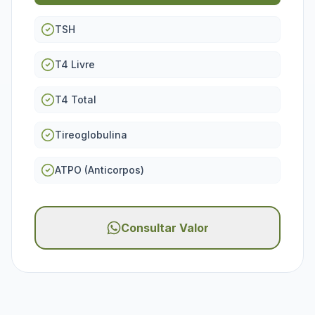
TSH
T4 Livre
T4 Total
Tireoglobulina
ATPO (Anticorpos)
Consultar Valor