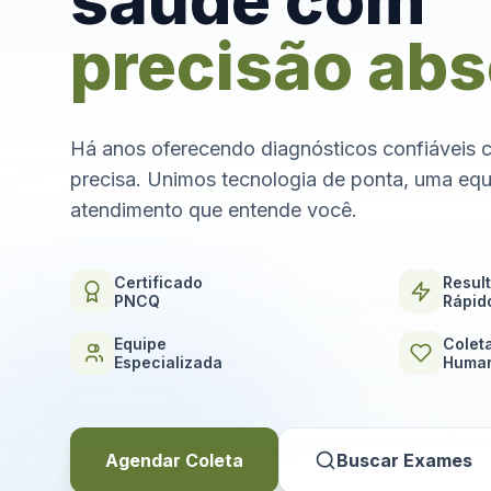
saúde com
precisão abs
Há anos oferecendo diagnósticos confiáveis 
precisa. Unimos tecnologia de ponta, uma equ
atendimento que entende você.
Certificado
Resul
PNCQ
Rápid
Equipe
Colet
Especializada
Human
Agendar Coleta
Buscar Exames