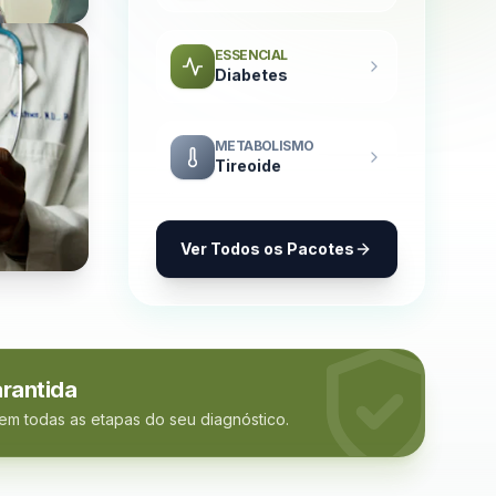
ESSENCIAL
Diabetes
METABOLISMO
Tireoide
Ver Todos os Pacotes
rantida
 em todas as etapas do seu diagnóstico.