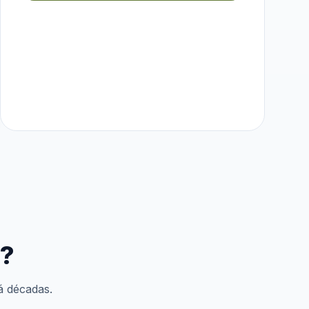
e?
á décadas.