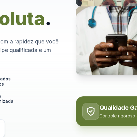
oluta
.
com a rapidez que você
ipe qualificada e um
tados
os
a
izada
Qualidade Ga
Controle rigoroso