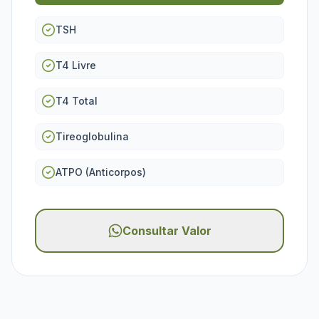
TSH
T4 Livre
T4 Total
Tireoglobulina
ATPO (Anticorpos)
Consultar Valor