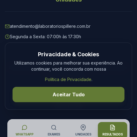
atendimento@laboratoriospillere.com.br
Segunda a Sexta: 07:00h às 17:30h
Privacidade & Cookies
Utilizamos cookies para melhorar sua experiência. Ao
© 2026 Laboratório Spillere. Todos os direitos reservados.
continuar, você concorda com nossa
Privacidade
Termos
Política de Privacidade
.
Desenvolvimento
Tecmedia
Aceitar Tudo
WHATSAPP
EXAMES
UNIDADES
RESULTADOS