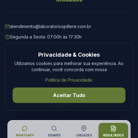
atendimento@laboratoriospillere.com.br
Segunda a Sexta: 07:00h às 17:30h
Privacidade & Cookies
Utilizamos cookies para melhorar sua experiência. Ao
© 2026 Laboratório Spillere. Todos os direitos reservados.
continuar, você concorda com nossa
Privacidade
Termos
Política de Privacidade
.
Desenvolvimento
Tecmedia
Aceitar Tudo
WHATSAPP
EXAMES
UNIDADES
RESULTADOS