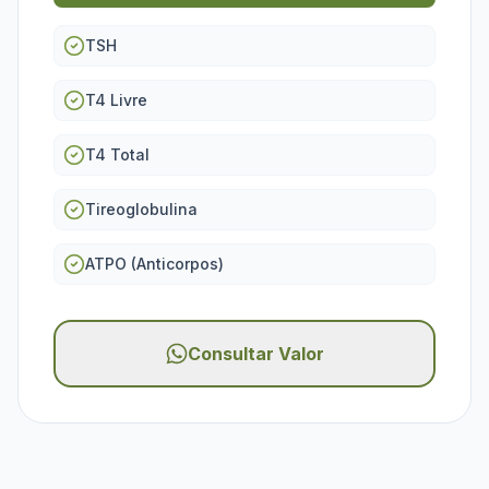
TSH
T4 Livre
T4 Total
Tireoglobulina
ATPO (Anticorpos)
Consultar Valor