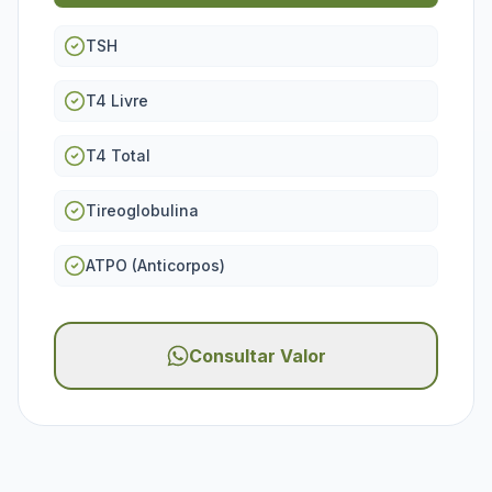
TSH
T4 Livre
T4 Total
Tireoglobulina
ATPO (Anticorpos)
Consultar Valor