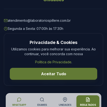
atendimento@laboratoriospillere.com.br
Segunda a Sexta: 07:00h às 17:30h
Privacidade & Cookies
Utilizamos cookies para melhorar sua experiência. Ao
© 2026 Laboratório Spillere. Todos os direitos reservados.
continuar, você concorda com nossa
Privacidade
Termos
Política de Privacidade
.
Desenvolvimento
Tecmedia
Aceitar Tudo
WHATSAPP
EXAMES
UNIDADES
RESULTADOS