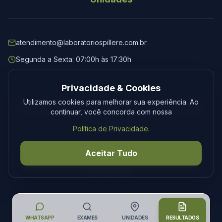
atendimento@laboratoriospillere.com.br
Segunda a Sexta: 07:00h às 17:30h
Privacidade & Cookies
Utilizamos cookies para melhorar sua experiência. Ao
© 2026 Laboratório Spillere. Todos os direitos reservados.
continuar, você concorda com nossa
Privacidade
Termos
Política de Privacidade
.
Desenvolvimento
Tecmedia
Aceitar Tudo
WHATSAPP
EXAMES
UNIDADES
RESULTADOS