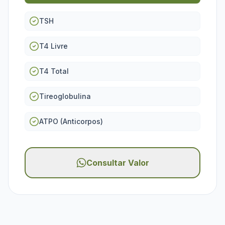
TSH
T4 Livre
T4 Total
Tireoglobulina
ATPO (Anticorpos)
Consultar Valor