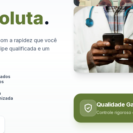
oluta
.
com a rapidez que você
ipe qualificada e um
tados
os
a
izada
Qualidade Ga
Controle rigoroso