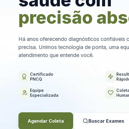
saúde com
precisão abs
Há anos oferecendo diagnósticos confiáveis 
precisa. Unimos tecnologia de ponta, uma equ
atendimento que entende você.
Certificado
Resul
PNCQ
Rápid
Equipe
Colet
Especializada
Human
Agendar Coleta
Buscar Exames