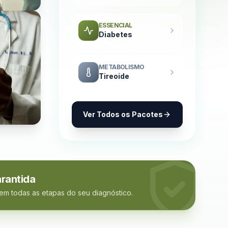
ESSENCIAL
Diabetes
METABOLISMO
Tireoide
Ver Todos os Pacotes
rantida
 em todas as etapas do seu diagnóstico.