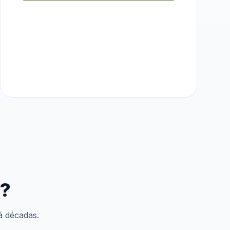
e?
á décadas.