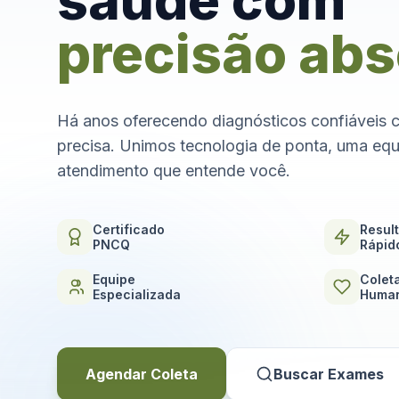
saúde com
precisão abs
Há anos oferecendo diagnósticos confiáveis 
precisa. Unimos tecnologia de ponta, uma equ
atendimento que entende você.
Certificado
Resul
PNCQ
Rápid
Equipe
Colet
Especializada
Human
Agendar Coleta
Buscar Exames