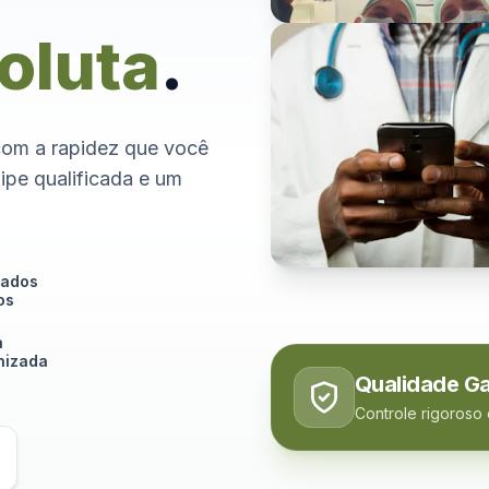
oluta
.
com a rapidez que você
ipe qualificada e um
tados
os
a
izada
Qualidade Ga
Controle rigoroso