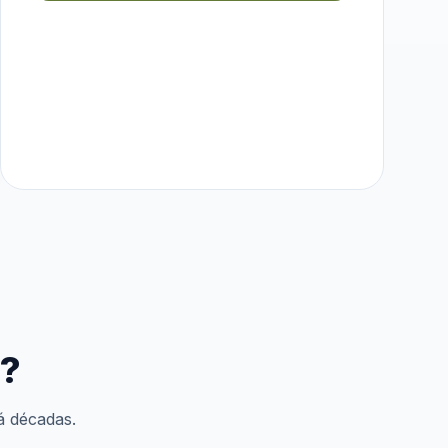
e?
á décadas.