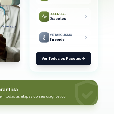
ESSENCIAL
Diabetes
METABOLISMO
Tireoide
Ver Todos os Pacotes
rantida
 em todas as etapas do seu diagnóstico.