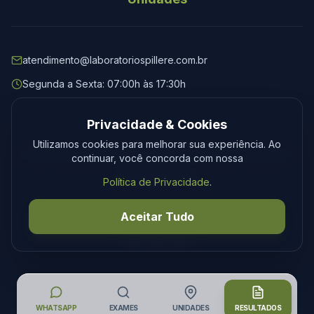
atendimento@laboratoriospillere.com.br
Segunda a Sexta: 07:00h às 17:30h
Privacidade & Cookies
Utilizamos cookies para melhorar sua experiência. Ao
© 2026 Laboratório Spillere. Todos os direitos reservados.
continuar, você concorda com nossa
Privacidade
Termos
Política de Privacidade
.
Desenvolvimento
Tecmedia
Aceitar Tudo
WHATSAPP
EXAMES
UNIDADES
RESULTADOS