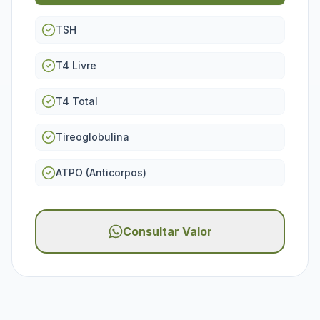
TSH
T4 Livre
T4 Total
Tireoglobulina
ATPO (Anticorpos)
Consultar Valor