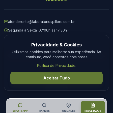
atendimento@laboratoriospillere.com.br
Segunda a Sexta: 07:00h às 17:30h
Privacidade & Cookies
Utilizamos cookies para melhorar sua experiência. Ao
© 2026 Laboratório Spillere. Todos os direitos reservados.
continuar, você concorda com nossa
Privacidade
Termos
Política de Privacidade
.
Desenvolvimento
Tecmedia
Aceitar Tudo
WHATSAPP
EXAMES
UNIDADES
RESULTADOS