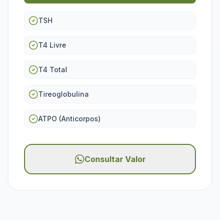
TSH
T4 Livre
T4 Total
Tireoglobulina
ATPO (Anticorpos)
Consultar Valor