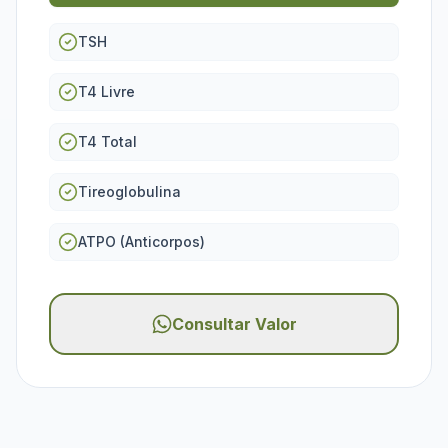
TSH
T4 Livre
T4 Total
Tireoglobulina
ATPO (Anticorpos)
Consultar Valor