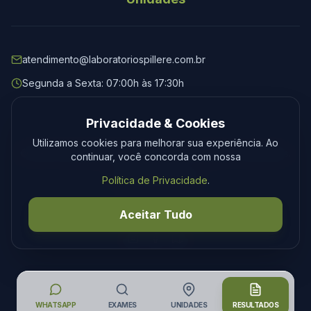
atendimento@laboratoriospillere.com.br
Segunda a Sexta: 07:00h às 17:30h
Privacidade & Cookies
Utilizamos cookies para melhorar sua experiência. Ao
© 2026 Laboratório Spillere. Todos os direitos reservados.
continuar, você concorda com nossa
Privacidade
Termos
Política de Privacidade
.
Desenvolvimento
Tecmedia
Aceitar Tudo
WHATSAPP
EXAMES
UNIDADES
RESULTADOS