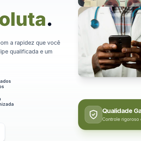
oluta
.
com a rapidez que você
ipe qualificada e um
tados
os
a
izada
Qualidade Ga
Controle rigoroso