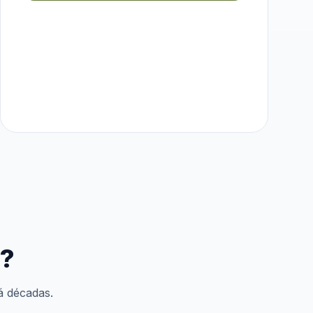
e?
á décadas.