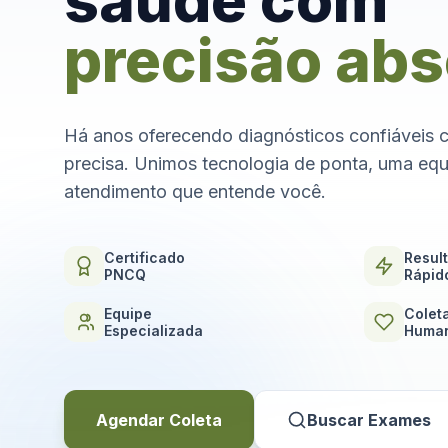
saúde com
precisão abs
Há anos oferecendo diagnósticos confiáveis 
precisa. Unimos tecnologia de ponta, uma equ
atendimento que entende você.
Certificado
Resul
PNCQ
Rápid
Equipe
Colet
Especializada
Human
Agendar Coleta
Buscar Exames