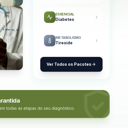
ESSENCIAL
Diabetes
METABOLISMO
Tireoide
Ver Todos os Pacotes
rantida
 em todas as etapas do seu diagnóstico.