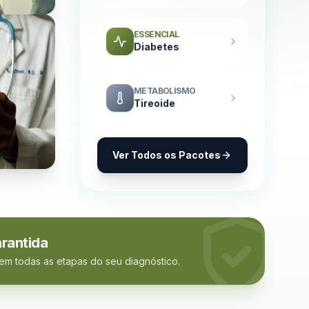
ESSENCIAL
Diabetes
METABOLISMO
Tireoide
Ver Todos os Pacotes
rantida
 em todas as etapas do seu diagnóstico.