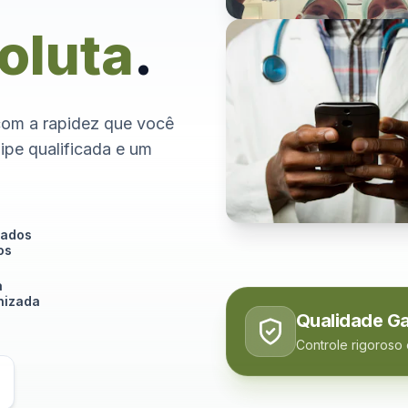
oluta
.
com a rapidez que você
ipe qualificada e um
tados
os
a
izada
Qualidade Ga
Controle rigoroso