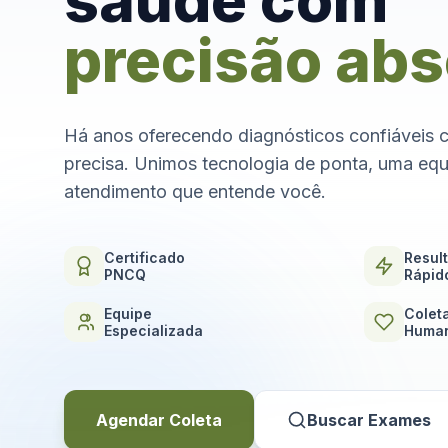
saúde com
precisão abs
Há anos oferecendo diagnósticos confiáveis 
precisa. Unimos tecnologia de ponta, uma equ
atendimento que entende você.
Certificado
Resul
PNCQ
Rápid
Equipe
Colet
Especializada
Human
Agendar Coleta
Buscar Exames