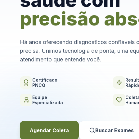
saúde com
precisão abs
Há anos oferecendo diagnósticos confiáveis 
precisa. Unimos tecnologia de ponta, uma equ
atendimento que entende você.
Certificado
Resul
PNCQ
Rápid
Equipe
Colet
Especializada
Human
Agendar Coleta
Buscar Exames