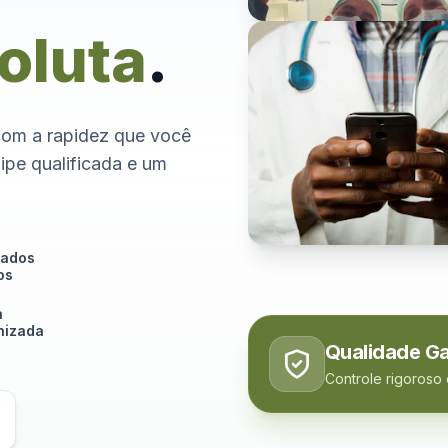
oluta
.
com a rapidez que você
ipe qualificada e um
tados
os
a
izada
Qualidade Ga
Controle rigoroso