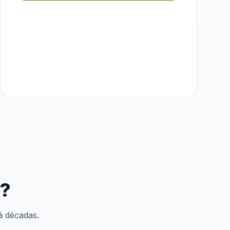
e?
á décadas.