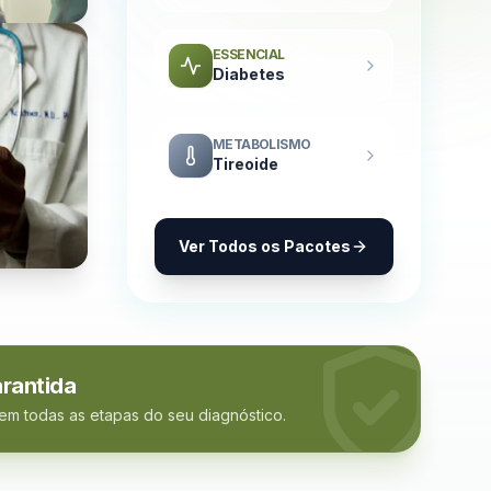
ESSENCIAL
Diabetes
METABOLISMO
Tireoide
Ver Todos os Pacotes
rantida
 em todas as etapas do seu diagnóstico.