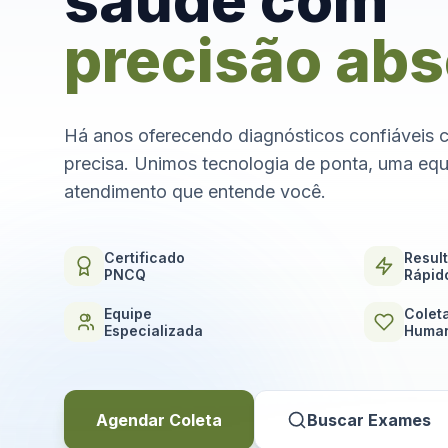
saúde com
precisão abs
Há anos oferecendo diagnósticos confiáveis 
precisa. Unimos tecnologia de ponta, uma equ
atendimento que entende você.
Certificado
Resul
PNCQ
Rápid
Equipe
Colet
Especializada
Human
Agendar Coleta
Buscar Exames