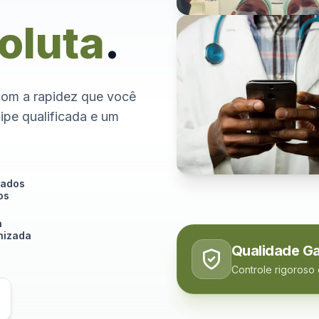
oluta
.
com a rapidez que você
ipe qualificada e um
tados
os
a
izada
Qualidade Ga
Controle rigoroso