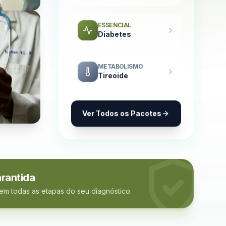
ESSENCIAL
Diabetes
METABOLISMO
Tireoide
Ver Todos os Pacotes
rantida
 em todas as etapas do seu diagnóstico.