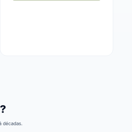
e?
á décadas.