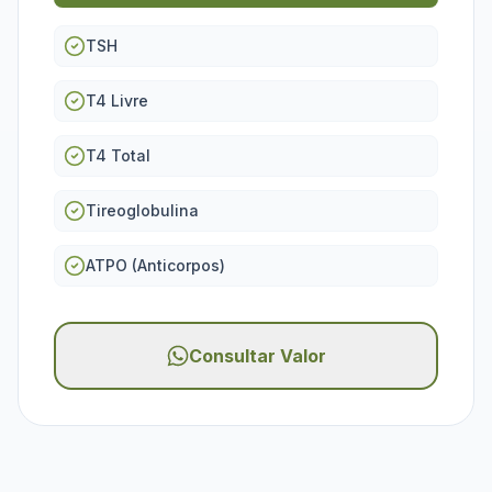
TSH
T4 Livre
T4 Total
Tireoglobulina
ATPO (Anticorpos)
Consultar Valor