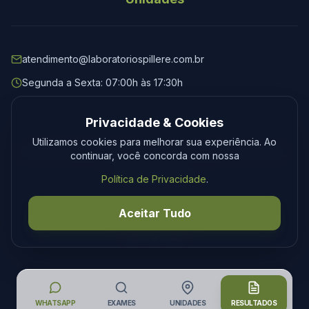
atendimento@laboratoriospillere.com.br
Segunda a Sexta: 07:00h às 17:30h
Privacidade & Cookies
Utilizamos cookies para melhorar sua experiência. Ao
© 2026 Laboratório Spillere. Todos os direitos reservados.
continuar, você concorda com nossa
Privacidade
Termos
Política de Privacidade
.
Desenvolvimento
Tecmedia
Aceitar Tudo
WHATSAPP
EXAMES
UNIDADES
RESULTADOS