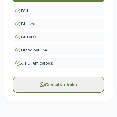
TSH
T4 Livre
T4 Total
Tireoglobulina
ATPO (Anticorpos)
Consultar Valor