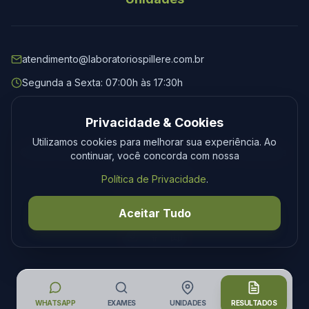
atendimento@laboratoriospillere.com.br
Segunda a Sexta: 07:00h às 17:30h
Privacidade & Cookies
Utilizamos cookies para melhorar sua experiência. Ao
© 2026 Laboratório Spillere. Todos os direitos reservados.
continuar, você concorda com nossa
Privacidade
Termos
Política de Privacidade
.
Desenvolvimento
Tecmedia
Aceitar Tudo
WHATSAPP
EXAMES
UNIDADES
RESULTADOS