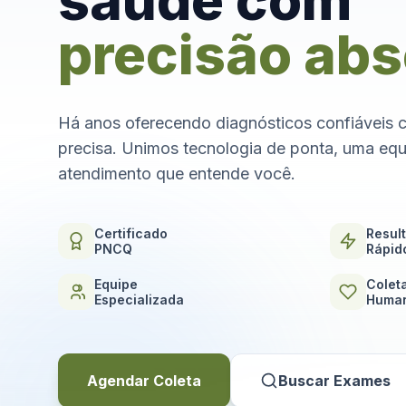
saúde com
precisão abs
Há anos oferecendo diagnósticos confiáveis 
precisa. Unimos tecnologia de ponta, uma equ
atendimento que entende você.
Certificado
Resul
PNCQ
Rápid
Equipe
Colet
Especializada
Human
Agendar Coleta
Buscar Exames