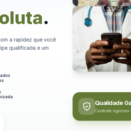
oluta
.
com a rapidez que você
ipe qualificada e um
tados
os
a
izada
Qualidade Ga
Controle rigoroso