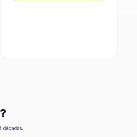
e?
á décadas.