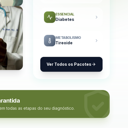
ESSENCIAL
Diabetes
METABOLISMO
Tireoide
Ver Todos os Pacotes
rantida
 em todas as etapas do seu diagnóstico.