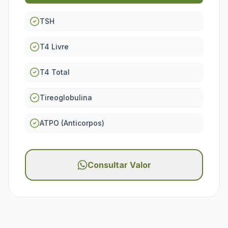
TSH
T4 Livre
T4 Total
Tireoglobulina
ATPO (Anticorpos)
Consultar Valor