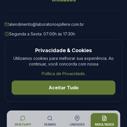
atendimento@laboratoriospillere.com.br
Segunda a Sexta: 07:00h às 17:30h
Privacidade & Cookies
Utilizamos cookies para melhorar sua experiência. Ao
© 2026 Laboratório Spillere. Todos os direitos reservados.
continuar, você concorda com nossa
Privacidade
Termos
Política de Privacidade
.
Desenvolvimento
Tecmedia
Aceitar Tudo
WHATSAPP
EXAMES
UNIDADES
RESULTADOS