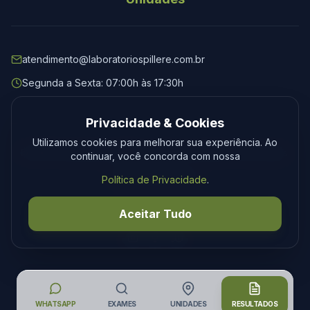
atendimento@laboratoriospillere.com.br
Segunda a Sexta: 07:00h às 17:30h
Privacidade & Cookies
Utilizamos cookies para melhorar sua experiência. Ao
© 2026 Laboratório Spillere. Todos os direitos reservados.
continuar, você concorda com nossa
Privacidade
Termos
Política de Privacidade
.
Desenvolvimento
Tecmedia
Aceitar Tudo
WHATSAPP
EXAMES
UNIDADES
RESULTADOS