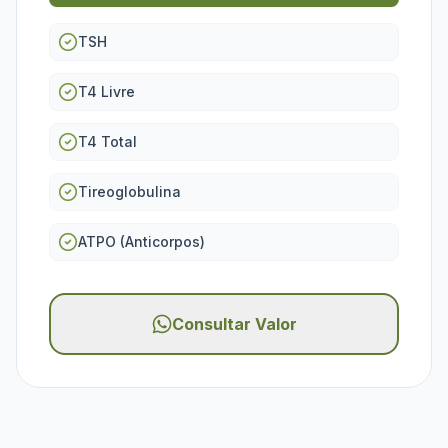
TSH
T4 Livre
T4 Total
Tireoglobulina
ATPO (Anticorpos)
Consultar Valor