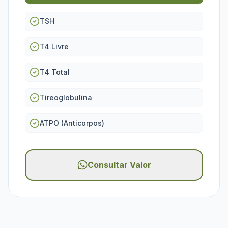
TSH
T4 Livre
T4 Total
Tireoglobulina
ATPO (Anticorpos)
Consultar Valor