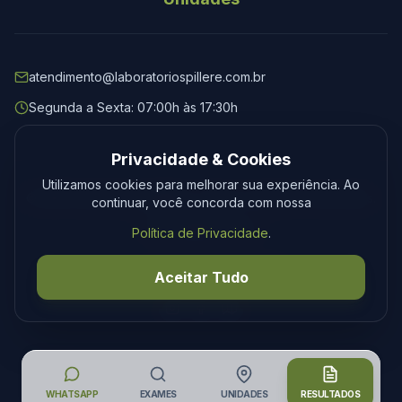
atendimento@laboratoriospillere.com.br
Segunda a Sexta: 07:00h às 17:30h
Privacidade & Cookies
Utilizamos cookies para melhorar sua experiência. Ao
© 2026 Laboratório Spillere. Todos os direitos reservados.
continuar, você concorda com nossa
Privacidade
Termos
Política de Privacidade
.
Desenvolvimento
Tecmedia
Aceitar Tudo
WHATSAPP
EXAMES
UNIDADES
RESULTADOS